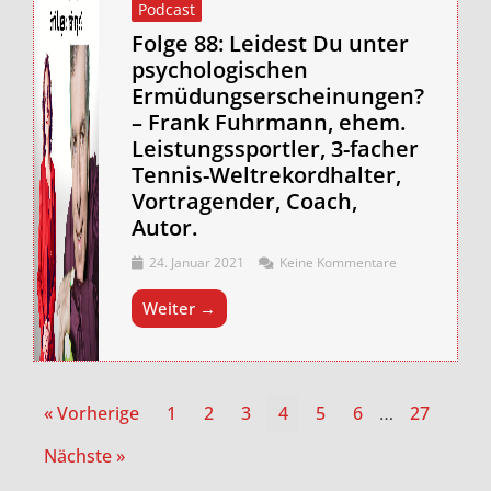
Podcast
Folge 88: Leidest Du unter
psychologischen
Ermüdungserscheinungen?
– Frank Fuhrmann, ehem.
Leistungssportler, 3-facher
Tennis-Weltrekordhalter,
Vortragender, Coach,
Autor.
24. Januar 2021
Keine Kommentare
Weiter →
« Vorherige
1
2
3
4
5
6
27
…
Nächste »