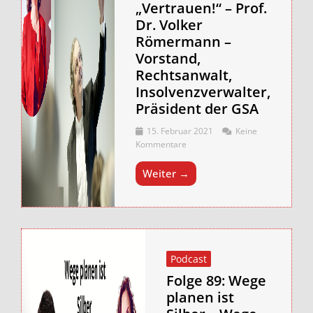
„Vertrauen!“ – Prof.
Dr. Volker
Römermann –
Vorstand,
Rechtsanwalt,
Insolvenzverwalter,
Präsident der GSA
15. Februar 2021
Keine
Kommentare
Weiter →
Podcast
Folge 89: Wege
planen ist