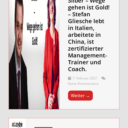
Silber – Wege
gehen ist Gold!
– Stefan
Gliesche lebt
in Italien,
arbeitete in
China, ist
zertifizierter
Management-
Trainer und
Coach.
7. Februar 2021
Keine Kommentare
Weiter →