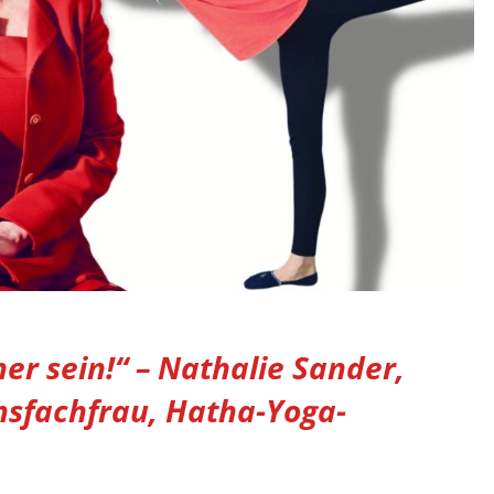
her sein!“ – Nathalie Sander,
sfachfrau, Hatha-Yoga-