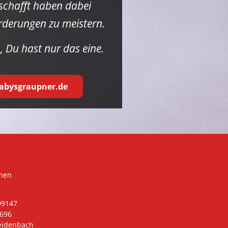
eschafft haben dabei
rderungen zu meistern.
, Du hast nur das eine.
bysgraupner.de
hen
09147
0696
reidenbach