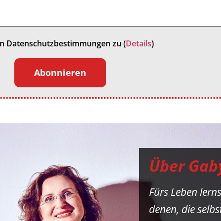
en Datenschutzbestimmungen zu (
Details
)
Abonnieren
Über Gab
Fürs Leben lern
denen, die selb