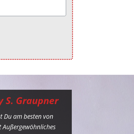
y S. Graupner
st Du am besten von
st Außergewöhnliches