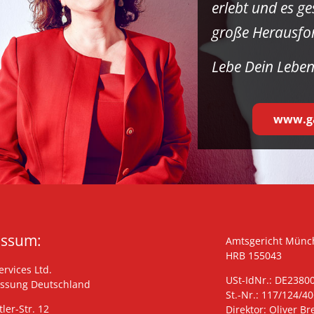
erlebt und es g
große Herausfo
Lebe Dein Leben
www.ga
essum:
Amtsgericht Münc
HRB 155043
rvices Ltd.
USt-IdNr.: DE2380
assung Deutschland
St.-Nr.: 117/124/4
tler-Str. 12
Direktor: Oliver B