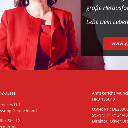
große Herausfo
Lebe Dein Leben
www.ga
essum:
Amtsgericht Münc
HRB 155043
rvices Ltd.
USt-IdNr.: DE2380
assung Deutschland
St.-Nr.: 117/124/4
tler-Str. 12
Direktor: Oliver B
ermering