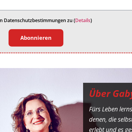
en Datenschutzbestimmungen zu (
Details
)
Abonnieren
Über Gab
Fürs Leben lern
denen, die selb
erlebt und es g