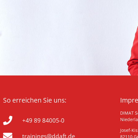
So erreichen Sie uns:
Impr
DIMAT Se
+49 89 84005-0
Niederl
Josef-Kis
trainings@ddaft.de
82110 G