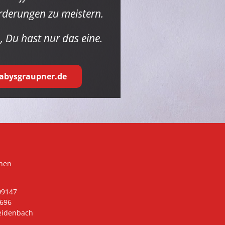
rderungen zu meistern.
, Du hast nur das eine.
bysgraupner.de
hen
09147
0696
reidenbach