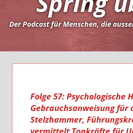
Spring ü
Der Podcast für Menschen, die ausse
Folge 57: Psychologische 
Gebrauchsanweisung für 
Stelzhammer, Führungskrä
vermittelt Topkräfte für