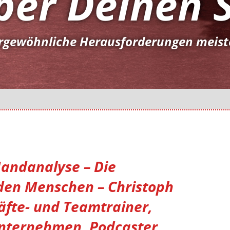
ber Deinen 
rgewöhnliche Herausforderungen meiste
Handanalyse – Die
den Menschen – Christoph
fte- und Teamtrainer,
 Unternehmen, Podcaster