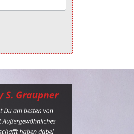
y S. Graupner
st Du am besten von
st Außergewöhnliches
eschafft haben dabei