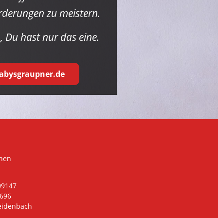
rderungen zu meistern.
, Du hast nur das eine.
bysgraupner.de
hen
09147
0696
reidenbach