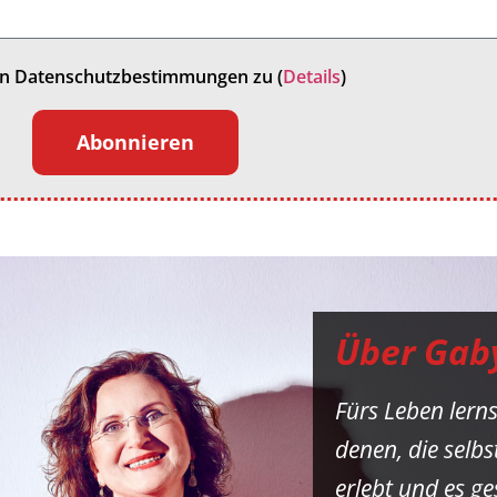
en Datenschutzbestimmungen zu (
Details
)
Abonnieren
Über Gab
Fürs Leben lern
denen, die selb
erlebt und es g