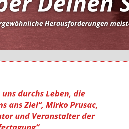
ber Deinen 
rgewöhnliche Herausforderungen meiste
n uns durchs Leben, die
ns ans Ziel“, Mirko Prusac,
ator und Veranstalter der
fertagung“.