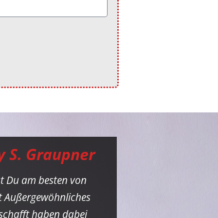
y S. Graupner
st Du am besten von
st Außergewöhnliches
eschafft haben dabei