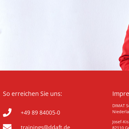
So erreichen Sie uns:
Impr
DIMAT Se
+49 89 84005-0
Niederl
Josef-Kis
trainings@ddaft.de
82110 G