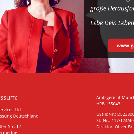
große Herausfo
Lebe Dein Leben
www.ga
essum:
Amtsgericht Münc
HRB 155043
rvices Ltd.
USt-IdNr.: DE2380
assung Deutschland
St.-Nr.: 117/124/4
tler-Str. 12
Direktor: Oliver B
ermering